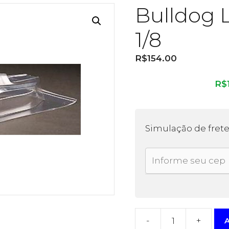
Bulldog 
1/8
R$
154.00
R$
Simulação de fret
-
+
A