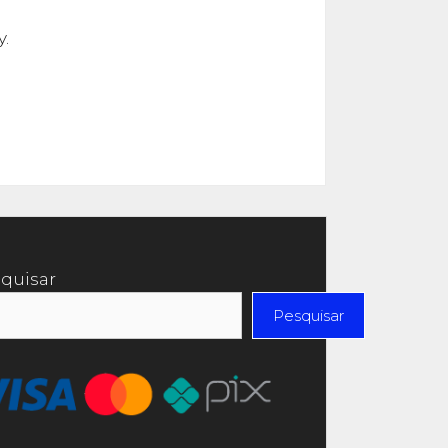
y.
quisar
Pesquisar