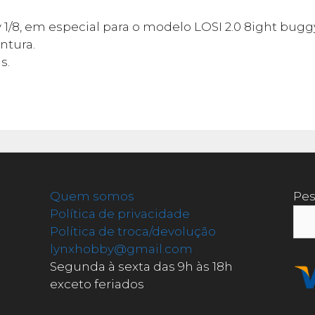
 1/8, em especial para o modelo LOSI 2.0 8ight bugg
ntura.
s.
Quem somos
Pes
Política de privacidade
Política de troca/devolução
lynxhobby@gmail.com
Segunda à sexta das 9h às 18h
exceto feriados