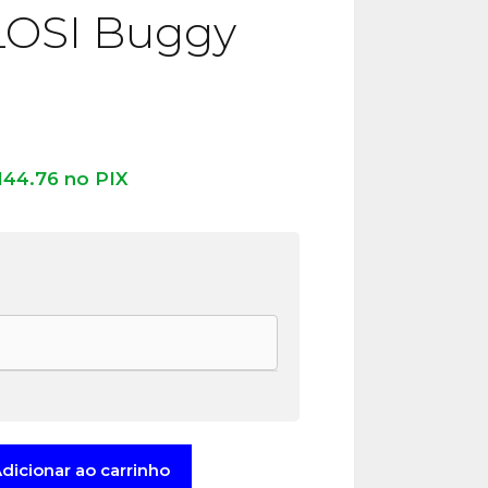
LOSI Buggy
144.76
no PIX
e
dicionar ao carrinho