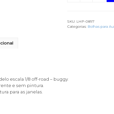
SKU:
LHP-0897
Categorias:
Bolhas para A
cional
elo escala 1/8 off-road – buggy.
rente e sem pintura.
a para as janelas.