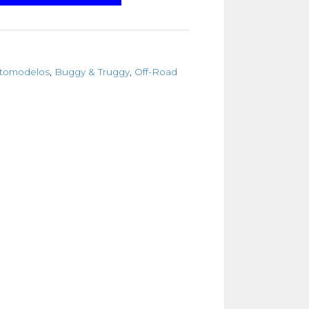
utomodelos
,
Buggy & Truggy
,
Off-Road