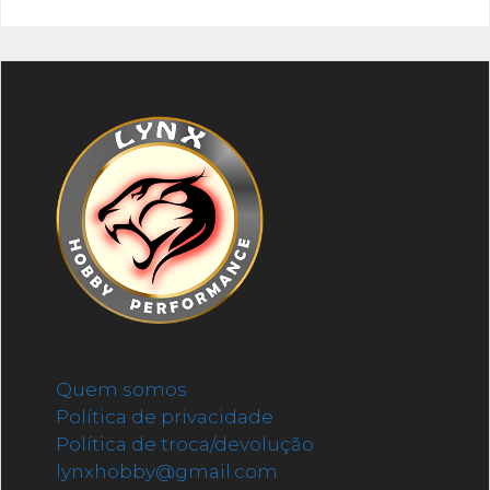
Quem somos
Política de privacidade
Política de troca/devolução
lynxhobby@gmail.com