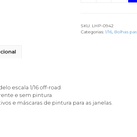
SKU:
LHP-0942
Categorias:
1/16
,
Bolhas pa
cional
lo escala 1/16 off-road.
rente e sem pintura.
os e máscaras de pintura para as janelas.