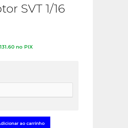
tor SVT 1/16
131.60
no PIX
e
dicionar ao carrinho