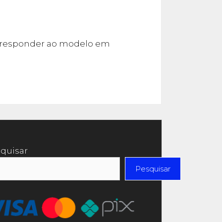
orresponder ao modelo em
quisar
Pesquisar