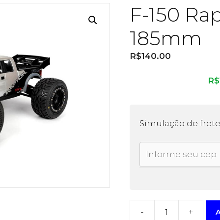
F-150 Rap
185mm
R$
140.00
R$
Simulação de fret
-
+
A