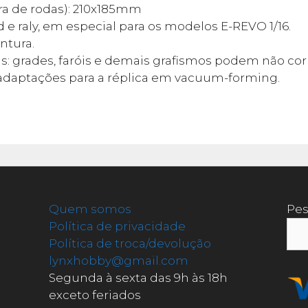
ra de rodas): 210x185mm
ad e raly, em especial para os modelos E-REVO 1/16.
ntura.
s: grades, faróis e demais grafismos podem não c
as adaptações para a réplica em vacuum-forming.
Quem somos
Pes
Política de privacidade
Política de troca/devolução
lynxhobby@gmail.com
Segunda à sexta das 9h às 18h
exceto feriados