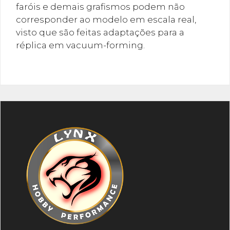
faróis e demais grafismos podem não
corresponder ao modelo em escala real,
visto que são feitas adaptações para a
réplica em vacuum-forming.