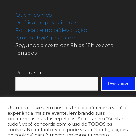
Quem somos
Política de privacidade
Política de troca/devolução
lynxhobby@gmail.com
Segunda à sexta das 9h às 18h exceto
feriados
Pesquisar
Pesquisar
Usamos cookies em nosso site para oferecer a você a
experiência mais relevante, lembrando suas
preferências e visitas repetidas. Ao clicar em “Aceitar
tudo”, você concorda com o uso de TODOS os
cookies. No entanto, você pode visitar "Configurações
de cookies" para fornecer um consentimento