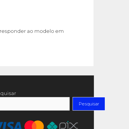
orresponder ao modelo em
quisar
Pesquisar