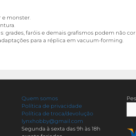
r e monster.
ntura.
s: grades, faróis e demais grafismos podem não c
as adaptações para a réplica em vacuum-forming.
Quem somos
Pes
Política de privacidade
Política de troca/devolução
lynxhobby@gmail.com
Segunda à sexta das 9h às 18h