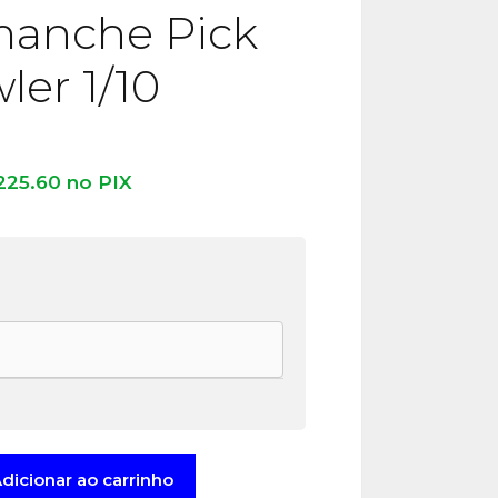
manche Pick
ler 1/10
225.60
no PIX
e
dicionar ao carrinho