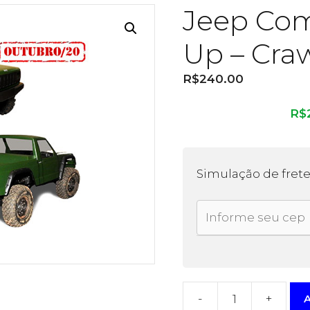
Jeep Co
Up – Craw
R$
240.00
R$
Simulação de fret
-
+
A