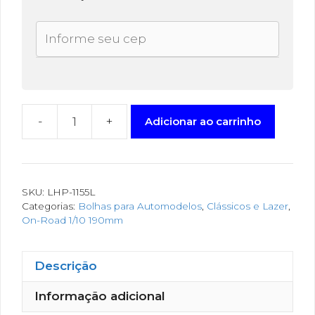
-
+
Adicionar ao carrinho
SKU:
LHP-1155L
Categorias:
Bolhas para Automodelos
,
Clássicos e Lazer
,
On-Road 1/10 190mm
Descrição
Informação adicional