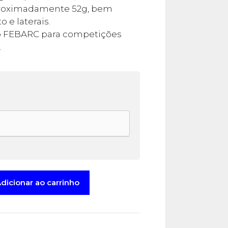
proximadamente 52g, bem
o e laterais.
 FEBARC para competições
.
e
dicionar ao carrinho