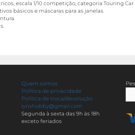
icos, escala 1/10 competição, categoria Touring Car.
os básicos e máscaras para as janelas.
ntura.
s.
Quem somos
Pes
Política de privacidade
Política de troca/devolução
lynxhobby@gmail.com
Segunda à sexta das 9h às 18h
exceto feriados