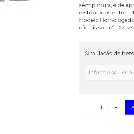
sem pintura, é de a
distribuídos entre tet
Modelo Homologado
oficiais sob nº LX2024
Simulação de fret
-
+
A