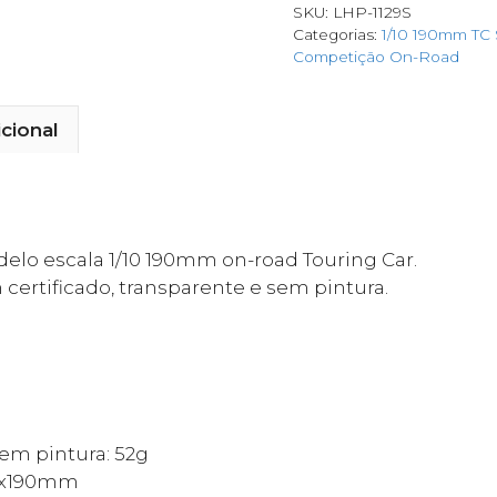
SKU:
LHP-1129S
Categorias:
1/10 190mm TC 
Competição On-Road
cional
delo escala 1/10 190mm on-road Touring Car.
certificado, transparente e sem pintura.
em pintura: 52g
60x190mm