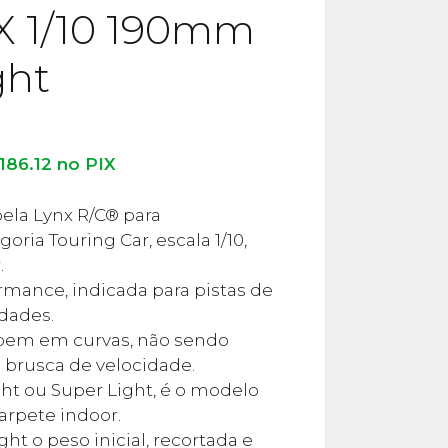
 1/10 190mm
ght
186.12
no PIX
ela Lynx R/C® para
ria Touring Car, escala 1/10,
.
rmance, indicada para pistas de
idades.
bem em curvas, não sendo
 brusca de velocidade.
ht ou Super Light, é o modelo
carpete indoor.
ght o peso inicial, recortada e